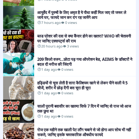
आयुर्वेद में पुरुषों के लिए अमृत है ये पौधा कहीं मिल जाए तो जरूर ले
जाये घर, फायदे जान कर दंग रह जायेंगे आप
7 hours ago
👁 0 views
ब्लड प्रेशर की दवा से क्या कैंसर होने का खतरा? WHO की चेतावनी
पर जानिए एक्सपर्ट्स की राय​
20 hours ago
👁 3 views
209 किलो वजन…छोटा पड़ गया ऑपरेशन बेड, AIIMS के डॉक्टरों ने
बदल दी मरीज की जिंदगी​
1 day ago
👁 0 views
हड्डियों से चूस लेती है सारा कैल्शियम खाने से लेकर पीने वाली ये 5
चीजें, शरीर में छोड़ देंगी बस चूरा ही चूरा
1 day ago
👁 0 views
सालों पुरानी बवासीर का खात्मा सिर्फ 7 दिन में जानिए वो राज जो आज
तक छुपा था
1 day ago
👁 0 views
रोज एक महीने तक खाली पेट लौंग चबाने से जो होगा आप सोच भी नहीं
सकते, जानिए इसके चमत्कारिक औषधीय फायदे