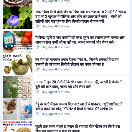
1 day ago
👁 0 views
अपराजिता जिसे कोई रोग पराजित नही कर सकता, ये 2 महीने में सफ़ेद
दाग़ तो 2 खुराक में पीलिया और साँप का उतारता है ज़हर। चेहरे की
झाँइयों और माइग्रेन के लिए किसी वरदान से कम नही
1 day ago
👁 0 views
ये पोस्ट पढ़ने के बाद काहोंगे की ब्लड शुगर का इलाज इतना सस्ता और
आसान होगा कभी सोचा नही था, जरूर अपनाएँ और शेयर करे
1 day ago
👁 0 views
हर रोग का रामबाण उपाय है इस पोस्ट में.. जिसने अपनाएँ ये उपाय
उसकी हो गई काया निरोगी छोड़ना मत काम की बात है
1 day ago
👁 0 views
नागफनी इन 20 रोगों में किसी वरदान से कम नही, करती है संजीवनी
बूटी की तरह काम, जरूर पढ़े और शेयर करे
1 day ago
👁 0 views
गेहूं के आटे में एक चम्मच मिलाकर खा लें ये पाउडर, न्यूट्रिशनिस्ट ने
बताया कब्ज का तोड़, टॉयलेट में बैठते ही साफ होने लगेगा पेट
1 day ago
👁 0 views
बुढापे तक रहना चाहते है जवान तो रात को रोज सेवन करें सिर्फ इस
चीज का चमत्कार न हुआ तो कहना