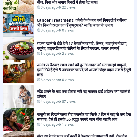
चीज, बिना जोर लगाए मिनटों में होगा पेट साफ!
3 days ago
👁 22 views
Cancer Treatment: कीमो के के बाद क्यों बिगड़ती है तबीयत
और कितने खतरनाक हैं दुष्प्रभाव? जानिए बचाव के उपाय
3 days ago
👁 0 views
​​राजमा खाने से होते है ये 17 बेहतरीन फायदे, कैंसर, माइग्रेन मोटापा,
मधुमेह, हाइपरटेंशन के रोगियों के लिए है वरदान. जरूर अपनाएँ
3 days ago
👁 2 views
जमीन पर बैठकर खाना खाने की पुरानी आदत को मत समझो मामूली,
इसमें छिपे हैं ऐसे 5 जबरदस्त फायदे जो आपकी सेहत बदल सकते हैं पूरी
तरह
3 days ago
👁 0 views
स्टेंट डलने के बाद क्या दोबारा नहीं पड़ सकता हार्ट अटैक? क्या कहते हैं
डॉक्टर​
4 days ago
👁 87 views
मामूली सा दिखने वाला रीठा बवासीर का सिर्फ 7 दिन में जड़ से कर देगा
सफाया, ऐसे ही इसके 55 अद्भुत फायदे जान चौंक जाएंगे आप
4 days ago
👁 1 views
छोटा सा है गांव मगर यहाँ बनती है कैन्सर की चमत्कारी दवाँ, रोज़ देश