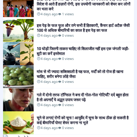
विदेश से आते हैं हज़ारों रोगी, इस उपयोगी जानकारी को शेयर कर लोगों
का भला करे
4 days ago
👁 1 views
इस पेड़ के फल फूल और तने सभी हैं हितकारी, कैंसर हार्ट अटैक जैसी
100 से अधिक बीमारियों का काल है इस पेड़ का फल
4 days ago
👁 0 views
10 घोड़ों जितनी ताकत चाहिए तो शिलाजीत नहीं इस एक जंगली जड़ी-
बूटी का करें इस्तेमाल
4 days ago
👁 0 views
मांस से भी ज्यादा शक्तिशाली है यह फल, मर्दों को तो रोज ही खाना
चाहिए, शरीर बनेगा लोहे जैसा
4 days ago
👁 0 views
गले में दोनो तरफ टॉन्सिल ने बना दी गोल-गोल गोटियाँ? दर्द बहुत होता
है तो अपनाएँ ये अद्भुत उपाय जरूर पढ़े
4 days ago
👁 0 views
चूने से लगाएं रोगों को चूना ! आयुर्वेद में चूना के साथ ठीक हो सकती है
कई बीमारियाँ पोस्ट शेयर करना ना भूले
4 days ago
👁 0 views