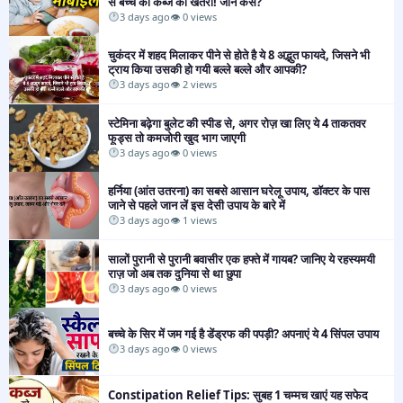
से बच्चे को कब्ज का खतरा! जानें कैसे?​
3 days ago
👁 0 views
चुकंदर में शहद मिलाकर पीने से होते है ये 8 अद्भुत फायदे, जिसने भी
ट्राय किया उसकी हो गयी बल्ले बल्ले और आपकी?
3 days ago
👁 2 views
स्टेमिना बढ़ेगा बुलेट की स्पीड से, अगर रोज़ खा लिए ये 4 ताकतवर
फूड्स तो कमजोरी खुद भाग जाएगी
3 days ago
👁 0 views
हर्निया (आंत उतरना) का सबसे आसान घरेलू उपाय, डॉक्टर के पास
जाने से पहले जान लें इस देसी उपाय के बारे में
3 days ago
👁 1 views
सालों पुरानी से पुरानी बवासीर एक हफ्ते में गायब? जानिए ये रहस्यमयी
राज़ जो अब तक दुनिया से था छुपा
3 days ago
👁 0 views
बच्चे के सिर में जम गई है डेंड्रफ की पपड़ी? अपनाएं ये 4 सिंपल उपाय
3 days ago
👁 0 views
Constipation Relief Tips: सुबह 1 चम्मच खाएं यह सफेद