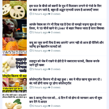
इस फल के बीजो को बकरी के दूध में मिलाकर लगाने से गंजो के सिर
पर बाल उग जाते है, बहुत ही अद्भुत प्रभावी उपाय है आजमाएँ जरूर
3 hours ago
👁 0 views
आपके पेशाब का रंग भी दिख रहा है ऐसा तो समझो सड़ना शुरू हो गया
लिवर, ये 10 चीजें खाने से Liver से बाहर निकल जाता है सारा विषाक्त
5 hours ago
👁 0 views
​​कद्दू का जूस कभी पिया है क्या आपने? अगर नही तो आज ही पीजिये और
जानिए इन बेहतरीन फायदों को
5 hours ago
👁 0 views
लहसुन को जेब में रखने से होते है ये जबरदस्त फायदे, क्लिक करके
जाने पूरी खबर
5 hours ago
👁 0 views
कोलेस्ट्रॉल कितना भी हो बढ़ा हुआ। बस ये चीज़ खाना शुरू कर दो।
बंद नसें होंगी साफ दूर होगा कोलेस्ट्रॉल
5 hours ago
👁 0 views
​​बस 5 काजू रोज रात को… 6 दिन में जो होगा वो जानकर आप भी शुरू
कर देंगे ये आदत
6 hours ago
👁 0 views